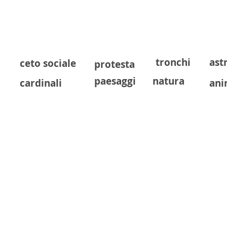
Home
Biografia
Opere
R
tronchi
astr
ceto sociale
protesta
paesaggi
natura
cardinali
ani