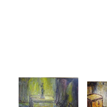
Acrilici // natura morta e nostal