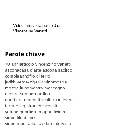
Video intervista per i 70 di
Vincenzino Vanetti
Parole chiave
70 anni
articolo vincenzino vanetti
ascona
casa d'arte ascona sa
circo
compleanno
filo di ferro
judith verga-zigerlig
luino
mostra
mostra luino
mostra maccagno
mostra san bernardino
quartiere maghetti
scultura in legno
terra e laghi
tronchi scolpiti
vetrine quartiere maghetti
video
video filo di ferro
video mostra luino
video-intervista